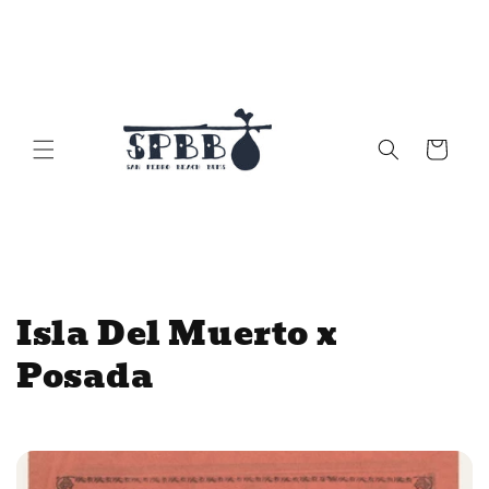
Skip to
content
Cart
C
Isla Del Muerto x
o
Posada
l
l