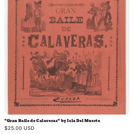
e
c
t
i
o
n
:
"Gran Baile de Calaveras" by Isla Del Muerto
Regular
$25.00 USD